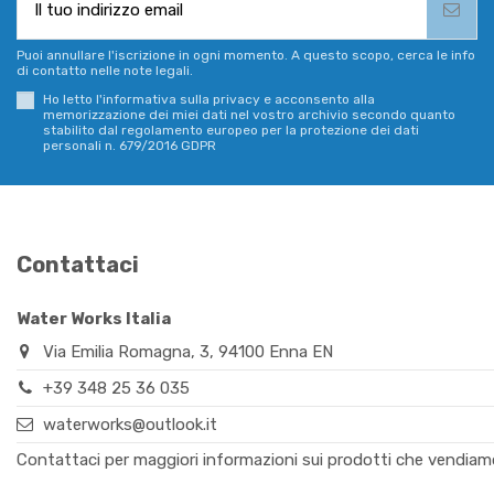
Puoi annullare l'iscrizione in ogni momento. A questo scopo, cerca le info
di contatto nelle note legali.
Ho letto l'informativa sulla privacy e acconsento alla
memorizzazione dei miei dati nel vostro archivio secondo quanto
stabilito dal regolamento europeo per la protezione dei dati
personali n. 679/2016 GDPR
Contattaci
Water Works Italia
Via Emilia Romagna, 3, 94100 Enna EN
+39 348 25 36 035
waterworks@outlook.it
Contattaci per maggiori informazioni sui prodotti che vendiamo o