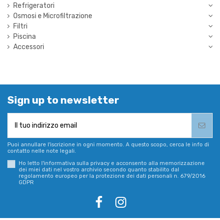
Refrigeratori
Osmosi e Microfiltrazione
Filtri
Piscina
Accessori
Sign up to newsletter
Puoi annullare l'iscrizione in ogni momento. A questo scopo, cerca le info di
contatto nelle note legali.
Ho letto l'informativa sulla privacy e acconsento alla memorizzazione
dei miei dati nel vostro archivio secondo quanto stabilito dal
regolamento europeo per la protezione dei dati personali n. 679/2016
GDPR